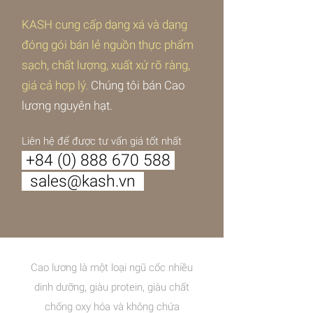
KASH cung cấp dạng xá và dạng
đóng gói bán lẻ nguồn thực phẩm
sạch, chất lượng, xuất xứ rõ ràng,
giá cả hợp lý.
Chúng tôi bán Cao
lương nguyên hạt.
Liên hệ để được tư vấn giá tốt nhất
+84 (0) 888 670 588
sales@kash.vn
Cao lương là một loại ngũ cốc nhiều
dinh dưỡng, giàu protein, giàu chất
chống oxy hóa và không chứa