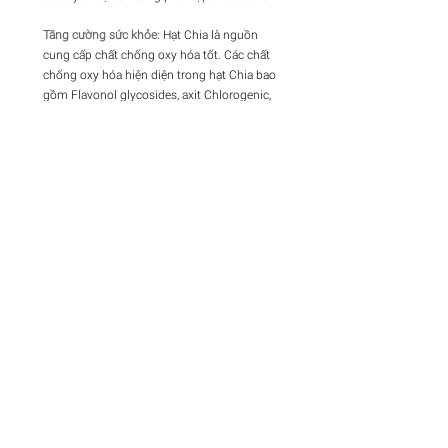
Tăng cường sức khỏe:
Hạt Chia là nguồn
cung cấp chất chống oxy hóa tốt. Các chất
chống oxy hóa hiện diện trong hạt Chia bao
gồm Flavonol glycosides, axit Chlorogenic,
axit Caffein, Kaempferol, Quercetin,
Myricetin và axit Linolenic. Những chất
chống oxy hóa này giúp hạn chế mức độ
của các gốc tự do trong cơ thể, có thể làm
tổn thương các phân tử trong tế bào và góp
phần gây lão hóa và các bệnh ung thư.
Tăng cường sức khỏe hệ tiêu hóa:
Hàm
lượng chất xơ cao trong hạt Chia giúp giữ
cho sức khỏe đường tiêu hóa của bạn tốt
hơn. Ngoài ra sau khi tiêu thụ, gel hạt
Chia trong dạ dày hoạt động như một
prebiotic hỗ trợ sự phát triển của các vi
khuẩn có lợi cho đường ruột. Hạt Chia còn
cho cảm giác no lâu hơn, giúp làm giảm sự
thèm ăn quá độ
.