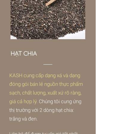
HẠT CHIA
KASH cung cấp dạng xá và dạng
đóng gói bán lẻ nguồn thực phẩm
sạch, chất lượng, xuất xứ rõ ràng,
giá cả hợp lý.
Chúng tôi cung ứng
thị trường với 2 dòng hạt chia:
trắng và đen.