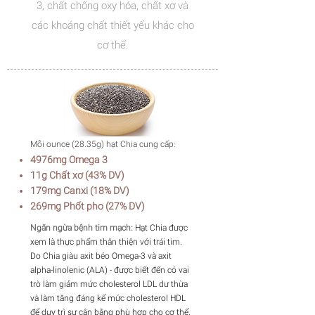
3, chất chống oxy hóa, chất xơ và
các khoáng chất thiết yếu khác cho
cơ thể.
Mỗi ounce (28.35g) hạt Chia cung cấp:
4976mg Omega 3
11g Chất xơ (43% DV)
179mg Canxi (18% DV)
269mg Phốt pho (27% DV)
Ngăn ngừa bệnh tim mạch:
Hạt Chia được
xem là thực phẩm thân thiện với trái tim.
Do Chia giàu axit béo Omega-3 và axit
alpha-linolenic (ALA) - được biết đến có vai
trò làm giảm mức cholesterol LDL dư thừa
và làm tăng đáng kể mức cholesterol HDL
để duy trì sự cân bằng phù hợp cho cơ thể.