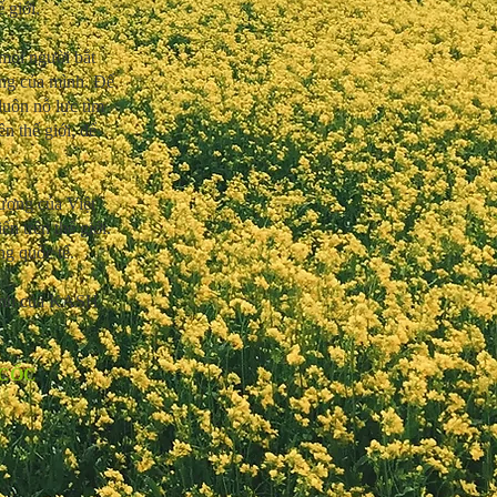
 giới.
mọi người bắt
ống của mình. Để
uôn nỗ lực tìm
n thế giới, để
ượng của Việt
n trên thế giới.
ng quốc tế.
chính của KASH
 CỐC