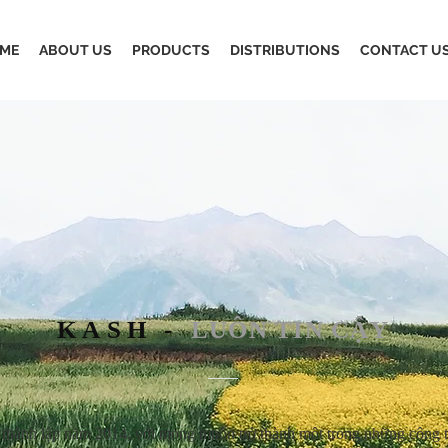
ME
ABOUT US
PRODUCTS
DISTRIBUTIONS
CONTACT U
KASH -
LUÔN TIN CẬY
thành lập năm 2014, với mong muốn trở thành một trong những công t