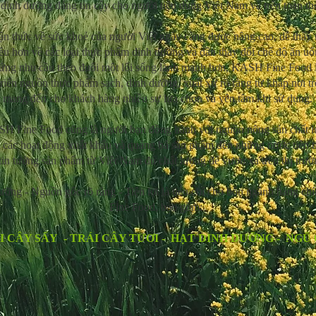
dinh dưỡng đáng tin cậy cho người tiêu dùng Việt Nam và trên toàn thế
n thức về sức khoẻ của người Việt ngày càng được nâng cao, dễ thấy 
iều hơn về các loại thực phẩm dinh dưỡng và dần thay đổi chế độ ăn u
ứng nhu cầu theo đuổi một lối sống lành mạnh hơn, KASH Fine Food l
triển nguồn thực phẩm sạch, dinh dưỡng, xuất xứ rõ ràng từ khắp nơi trê
mang đến cho khách hàng nhiều sự lựa chọn và yên tâm khi sử dụng.
SH Fine Food cũng là người bạn đồng hành với nguồn nông sản chất l
các hoạt động xuất khẩu và quảng bá sản phẩm đến những nước tiên tiế
tin tưởng sản phẩm từ Việt Nam đủ chất lượng để vươn xa trên thị trườ
ưỡng - Nguồn gốc rõ ràng - Tiện lợi là tiêu chí cho bốn ngành hàng 
Fine Food, bao gồm:
I CÂY SẤY - TRÁI CÂY TƯƠI - HẠT DINH DƯỠNG - NGŨ