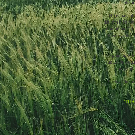
phẩm 
Ngày nay, nhậ
đầu tìm hiểu nh
ủng hộ và đáp 
kiếm và phát 
Ngoài ra, KA
Nam, thông qua 
Chúng tôi 
Sạch - Dinh d
TRÁ