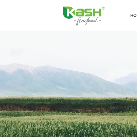
HO
Fine Food được 