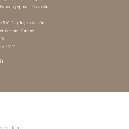
0% hương vị, màu sắc và dinh
 5 túi 2kg được hút chân
 hiệu Mekong Yummy
uất
ưới 10°C)
ất
nhiên, được