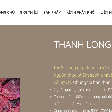
ANG CHỦ
GIỚI THIỆU
SẢN PHẨM
KÊNH PHÂN PHỐI
LIÊN H
THANH LONG
KASH cung cấp dạng xá và dạ
nguồn thực phẩm sạch, chất lư
cả hợp lý.
Chúng tôi bán thanh
Nguồn gốc: nguyên liệu quả tươi từ 
Thành phần: 100% thanh long ruột đ
chất bảo quản và phẩm màu.
Công nghệ: sấy nhiệt từ 50°C - 70°C 