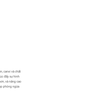
n, canxi và chất
úc đẩy sự hình
ơn, và nâng cao
iúp phòng ngừa