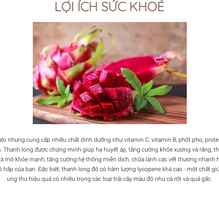
LỢI ÍCH SỨC KHOẺ
alo nhưng cung cấp nhiều chất dinh dưỡng như vitamin C, vitamin B, phốt pho, protei
. Thanh long được chứng minh giúp hạ huyết áp, tăng cường khỏe xương và răng, th
à mô khỏe mạnh, tăng cường hệ thống miễn dịch, chữa lành các vết thương nhanh h
ô hấp của bạn. Đặc biệt, thanh long đỏ có hàm lượng lycopene khá cao - một chất g
ung thư hiệu quả có nhiều trong các loại trái cây màu đỏ như cà rốt và quả gấc.