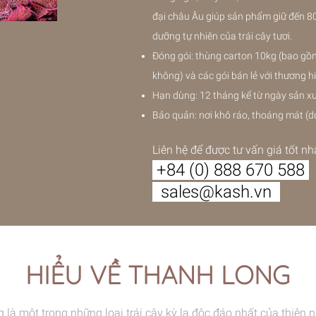
đại châu Âu giúp sản phẩm giữ đến 8
dưỡng tự nhiên của trái cây tươi.
Đóng gói: thùng carton 10kg (bao gồm
không) và các gói bán lẻ với thương
Hạn dùng: 12 tháng kể từ ngày sản x
Bảo quản: nơi khô ráo, thoáng mát (d
Liên hệ để được tư vấn giá tốt nh
+84 (0) 888 670 588
sales@kash.vn
HIỂU VỀ THANH LONG
 là một trong những loại trái cây kỳ lạ độc đáo nhất của thiên 