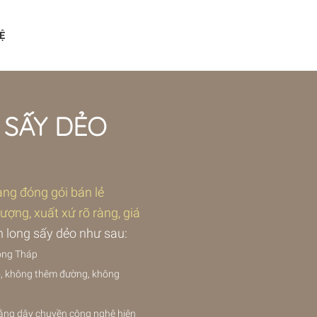
Ệ
 SẤY DẺO
ng đóng gói bán lẻ
ợng, xuất xứ rõ ràng, giá
 long sấy dẻo như sau:
Đồng Tháp
ỏ, không thêm đường, không
bằng dây chuyền công nghệ hiện