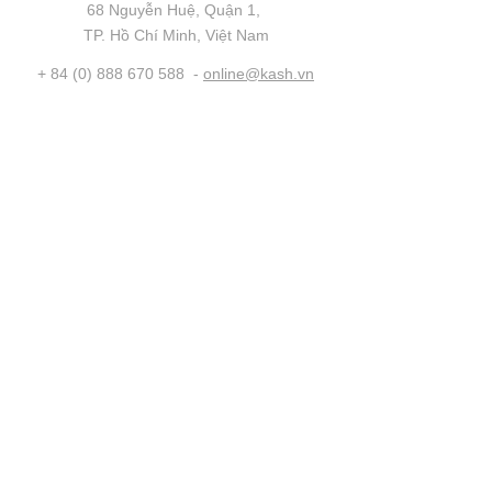
68 Nguyễn Huệ, Quận 1,
TP. Hồ Chí Minh, ​Việt Nam
+
84 (0) 888 670 588
-
online@kash.vn
Shopping online
www.nutty.vn
Nutty Showroom -
0941 999 148
76 Hàm Nghi, P. Bến Nghé, Q. 1, TP. HCM
Follow us