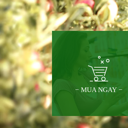
− MUA NGAY −