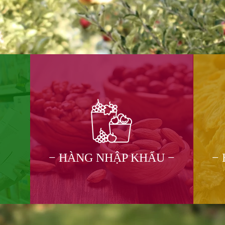
− HÀNG NHẬP KHẨU −
−