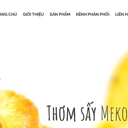
ANG CHỦ
GIỚI THIỆU
SẢN PHẨM
KÊNH PHÂN PHỐI
LIÊN H
Thơm sấy
Mek