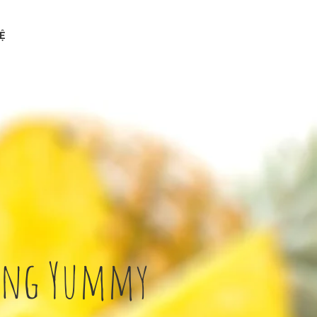
Ệ
ong Yummy