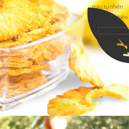
​màu tự nhiên
​mùi tự nhiên
Mua ngay